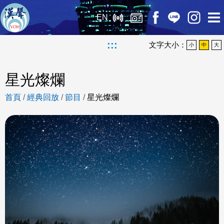
EN
:::
文字大小：
小
中
大
星光燦爛
首頁
/
經典回放
/
節目
/
星光燦爛