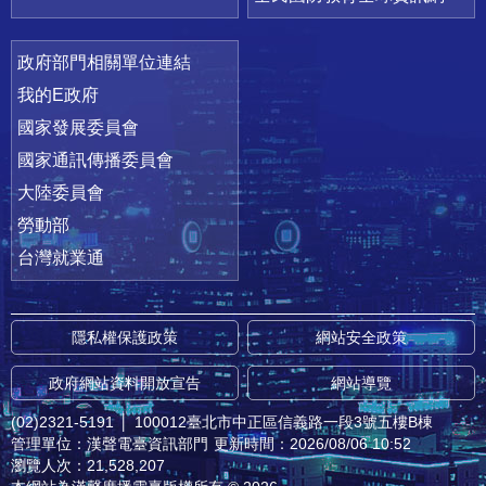
政府部門相關單位連結
我的E政府
國家發展委員會
國家通訊傳播委員會
大陸委員會
勞動部
台灣就業通
隱私權保護政策
網站安全政策
政府網站資料開放宣告
網站導覽
(02)2321-5191
│
100012臺北市中正區信義路一段3號五樓B棟
管理單位：漢聲電臺資訊部門
更新時間：2026/08/06 10:52
瀏覽人次：21,528,207