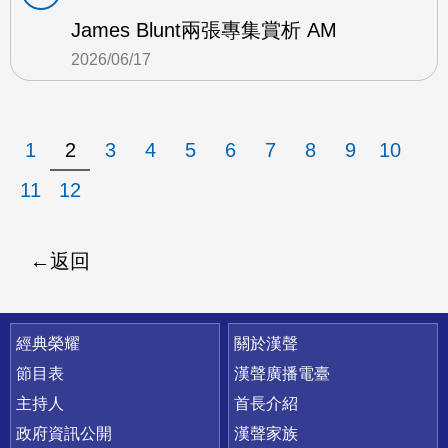
James Blunt兩張專集賞析 AM
2026/06/17
1
2
3
4
5
6
7
8
9
10
11
12
返回
快速連結
經典榮耀
關於漢聲
節目表
漢聲廣播電臺
主持人
首長介紹
政府資訊公開
漢聲家族