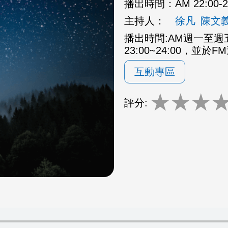
播出時間：
AM 22:00
主持人：
徐凡
陳文
播出時間:AM週一至週五2
23:00~24:00，並於F
互動專區
★
★
★
評分: