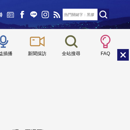
文字大小：
小
中
大
益插播
新聞採訪
全站搜尋
FAQ