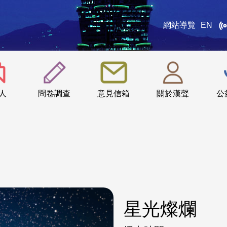
網站導覽
EN
:::
人
問卷調查
意見信箱
關於漢聲
公
星光燦爛