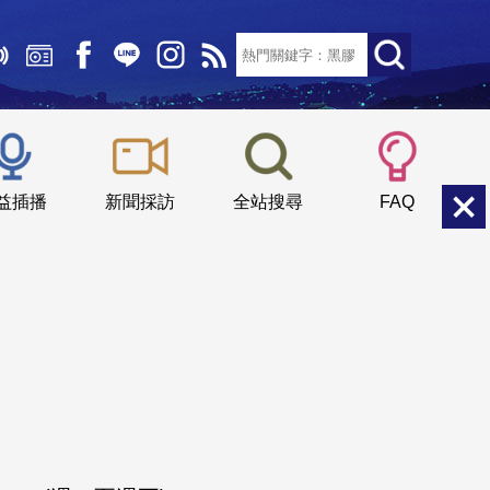
文字大小：
小
中
大
益插播
新聞採訪
全站搜尋
FAQ