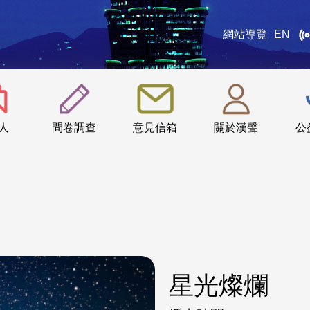
網站導覽
EN
:::
人
問卷調查
意見信箱
關於漢聲
公
星光燦爛