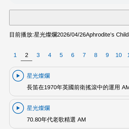
目前播放:
星光燦爛
2026/04/26
Aphrodite's 
1
2
3
4
5
6
7
8
9
10
星光燦爛
長笛在1970年英國前衛搖滾中的運用 A
星光燦爛
70.80年代老歌精選 AM