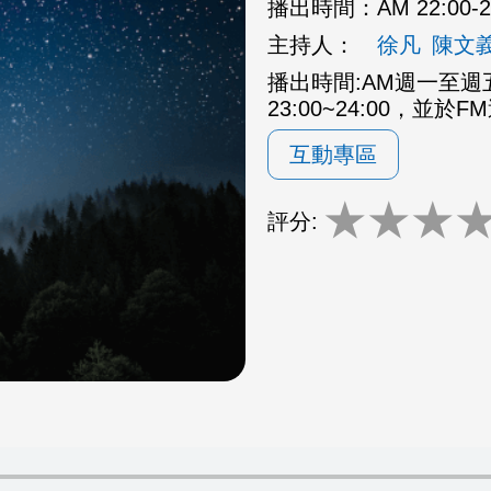
播出時間：
AM 22:00
主持人：
徐凡
陳文
播出時間:AM週一至週五2
23:00~24:00，並於F
互動專區
★
★
★
評分: