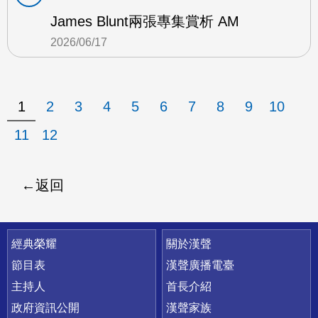
James Blunt兩張專集賞析 AM
2026/06/17
1
2
3
4
5
6
7
8
9
10
11
12
返回
快速連結
經典榮耀
關於漢聲
節目表
漢聲廣播電臺
主持人
首長介紹
政府資訊公開
漢聲家族