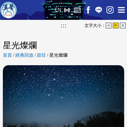
EN
:::
文字大小：
小
中
大
星光燦爛
首頁
/
經典回放
/
節目
/
星光燦爛