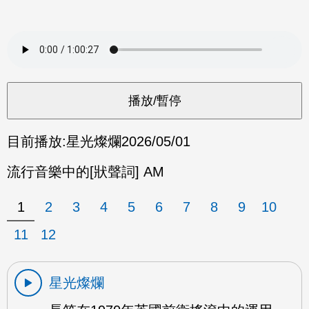
目前播放:
星光燦爛
2026/05/01
流行音樂中的[狀聲詞] AM
1
2
3
4
5
6
7
8
9
10
11
12
星光燦爛