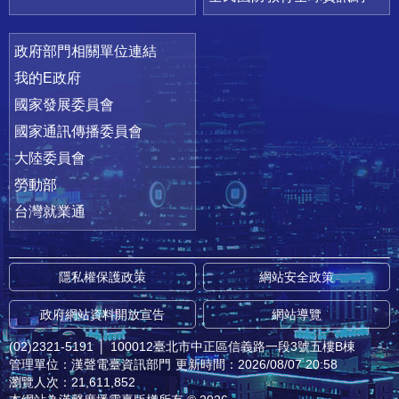
政府部門相關單位連結
我的E政府
國家發展委員會
國家通訊傳播委員會
大陸委員會
勞動部
台灣就業通
隱私權保護政策
網站安全政策
政府網站資料開放宣告
網站導覽
(02)2321-5191
│
100012臺北市中正區信義路一段3號五樓B棟
管理單位：漢聲電臺資訊部門
更新時間：2026/08/07 20:58
瀏覽人次：21,611,852