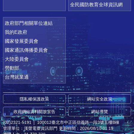
全民國防教育全球資訊網
政府部門相關單位連結
我的E政府
國家發展委員會
國家通訊傳播委員會
大陸委員會
勞動部
台灣就業通
隱私權保護政策
網站安全政策
政府網站資料開放宣告
網站導覽
(02)2321-5191
│
100012臺北市中正區信義路一段3號五樓B棟
管理單位：漢聲電臺資訊部門
更新時間：2026/08/10 01:19