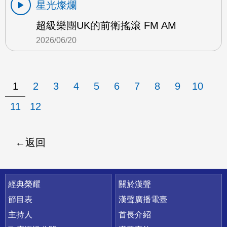
星光燦爛
超級樂團UK的前衛搖滾 FM AM
2026/06/20
1
2
3
4
5
6
7
8
9
10
11
12
返回
快速連結
經典榮耀
關於漢聲
節目表
漢聲廣播電臺
主持人
首長介紹