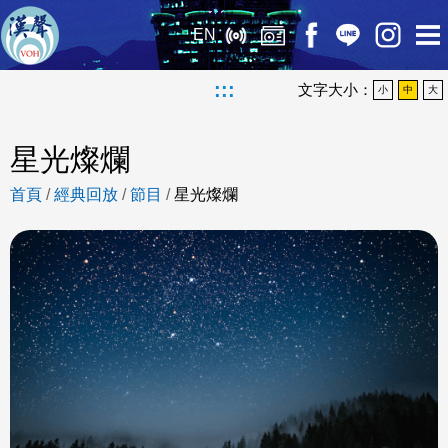
EN
:::
文字大小：
小
中
大
星光燦爛
首頁
/
經典回放
/
節目
/
星光燦爛