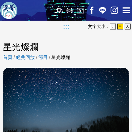
EN
:::
文字大小：
小
中
大
星光燦爛
首頁
/
經典回放
/
節目
/
星光燦爛