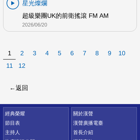
星光燦爛
超級樂團UK的前衛搖滾 FM AM
2026/06/20
1
2
3
4
5
6
7
8
9
10
11
12
返回
快速連結
經典榮耀
關於漢聲
節目表
漢聲廣播電臺
主持人
首長介紹