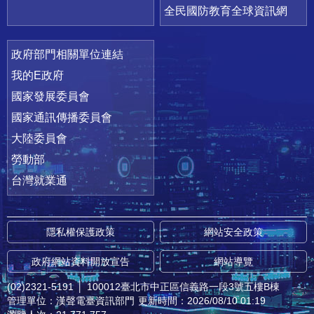
全民國防教育全球資訊網
政府部門相關單位連結
我的E政府
國家發展委員會
國家通訊傳播委員會
大陸委員會
勞動部
台灣就業通
隱私權保護政策
網站安全政策
政府網站資料開放宣告
網站導覽
(02)2321-5191
│
100012臺北市中正區信義路一段3號五樓B棟
管理單位：漢聲電臺資訊部門
更新時間：2026/08/10 01:19