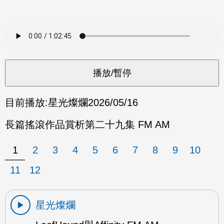
目前播放:
星光燦爛
2026/05/16
長篇搖滾作品賞析第二十九集 FM AM
1
2
3
4
5
6
7
8
9
10
11
12
星光燦爛