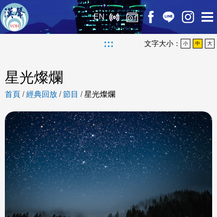
EN
:::
文字大小：
小
中
大
星光燦爛
首頁
/
經典回放
/
節目
/
星光燦爛