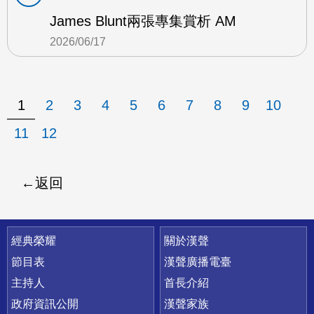
James Blunt兩張專集賞析 AM
2026/06/17
1
2
3
4
5
6
7
8
9
10
11
12
返回
快速連結
經典榮耀
關於漢聲
節目表
漢聲廣播電臺
主持人
首長介紹
政府資訊公開
漢聲家族