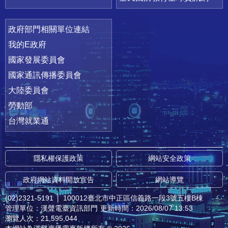
政府部門相關單位連結
我的E政府
國家發展委員會
國家通訊傳播委員會
大陸委員會
勞動部
台灣就業通
隱私權保護政策
網站安全政策
政府網站資料開放宣告
網站導覽
(02)2321-5191
│
100012臺北市中正區信義路一段3號五樓B棟
管理單位：漢聲電臺資訊部門
更新時間：2026/08/07 13:53
瀏覽人次：21,595,044