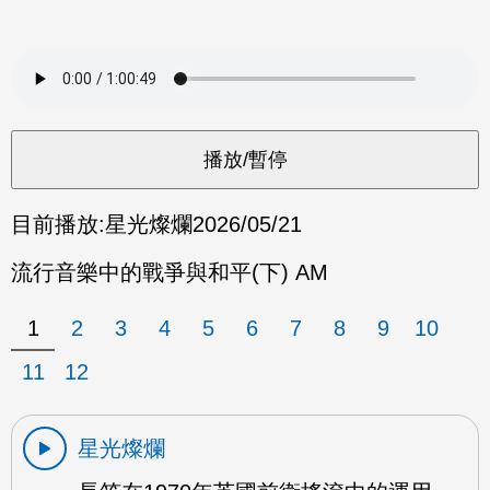
目前播放:
星光燦爛
2026/05/21
流行音樂中的戰爭與和平(下) AM
1
2
3
4
5
6
7
8
9
10
11
12
星光燦爛