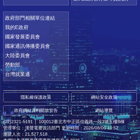
政府部門相關單位連結
我的E政府
國家發展委員會
國家通訊傳播委員會
大陸委員會
勞動部
台灣就業通
隱私權保護政策
網站安全政策
政府網站資料開放宣告
網站導覽
(02)2321-5191
│
100012臺北市中正區信義路一段3號五樓B棟
管理單位：漢聲電臺資訊部門
更新時間：2026/08/06 10:52
瀏覽人次：21,527,518