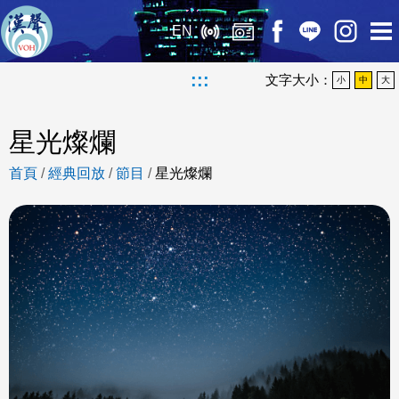
EN
:::
文字大小：
小
中
大
星光燦爛
首頁
/
經典回放
/
節目
/
星光燦爛