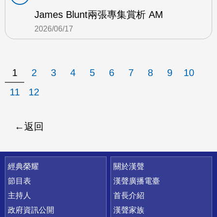
James Blunt兩張專集賞析 AM
2026/06/17
1
2
3
4
5
6
7
8
9
10
11
12
返回
快速連結
經典榮耀
關於漢聲
節目表
漢聲廣播電臺
主持人
首長介紹
政府資訊公開
漢聲家族