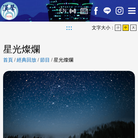
EN
:::
文字大小：
小
中
大
星光燦爛
首頁
/
經典回放
/
節目
/
星光燦爛