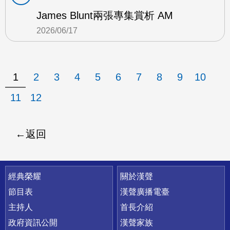
James Blunt兩張專集賞析 AM
2026/06/17
1
2
3
4
5
6
7
8
9
10
11
12
返回
快速連結
經典榮耀
關於漢聲
節目表
漢聲廣播電臺
主持人
首長介紹
政府資訊公開
漢聲家族