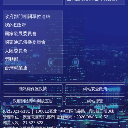
政府部門相關單位連結
我的E政府
國家發展委員會
國家通訊傳播委員會
大陸委員會
勞動部
台灣就業通
隱私權保護政策
網站安全政策
政府網站資料開放宣告
網站導覽
(02)2321-5191
│
100012臺北市中正區信義路一段3號五樓B棟
管理單位：漢聲電臺資訊部門
更新時間：2026/08/06 10:52
瀏覽人次：21,527,523