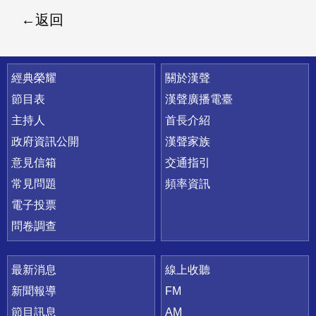
返回
快速連結
經典榮耀
關於漢聲
節目表
漢聲廣播電臺
主持人
首長介紹
政府資訊公開
漢聲家族
意見信箱
交通指引
常見問題
頻率資訊
電子投票
問卷調查
最新消息
線上收聽
新聞報導
FM
節目訊息
AM