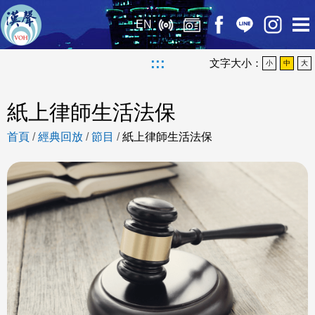
EN
:::
文字大小：
小
中
大
紙上律師生活法保
首頁
/
經典回放
/
節目
/
紙上律師生活法保