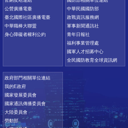
官網友站連結
國防部相關單位連結
公營廣播電臺
中華民國國防部
臺北國際社區廣播電臺
政戰資訊服務網
中華職棒大聯盟
軍事新聞通訊社
身心障礙者權利公約
青年日報社
福利事業管理處
國軍人才招募中心
全民國防教育全球資訊網
政府部門相關單位連結
我的E政府
國家發展委員會
國家通訊傳播委員會
大陸委員會
勞動部