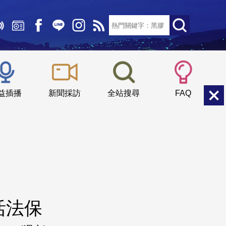
文字大小：
小
中
大
益插播
新聞採訪
全站搜尋
FAQ
活法保