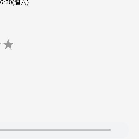
16:30(週六)
★
★