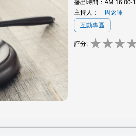
播出時間：
AM 16:00-
主持人：
周念暉
互動專區
★
★
★
評分: