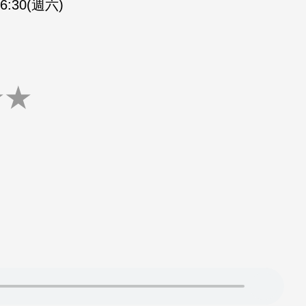
16:30(週六)
★
★