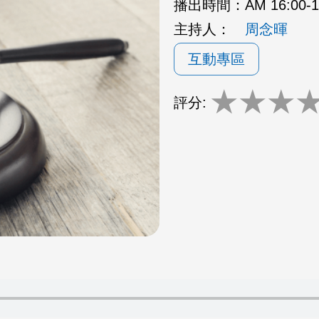
播出時間：
AM 16:00-
主持人：
周念暉
互動專區
★
★
★
評分: