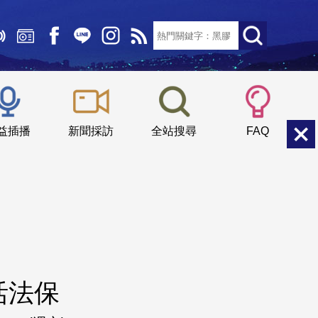
文字大小：
小
中
大
益插播
新聞採訪
全站搜尋
FAQ
活法保