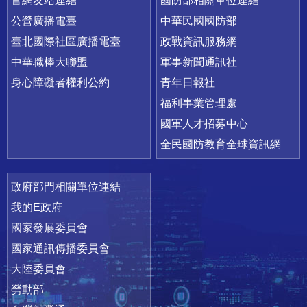
官網友站連結
國防部相關單位連結
公營廣播電臺
中華民國國防部
臺北國際社區廣播電臺
政戰資訊服務網
中華職棒大聯盟
軍事新聞通訊社
身心障礙者權利公約
青年日報社
福利事業管理處
國軍人才招募中心
全民國防教育全球資訊網
政府部門相關單位連結
我的E政府
國家發展委員會
國家通訊傳播委員會
大陸委員會
勞動部