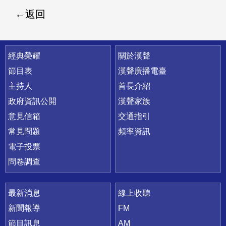
返回
快速連結
經典榮耀
關於漢聲
節目表
漢聲廣播電臺
主持人
首長介紹
政府資訊公開
漢聲家族
意見信箱
交通指引
常見問題
頻率資訊
電子投票
問卷調查
最新消息
線上收聽
新聞報導
FM
節目訊息
AM