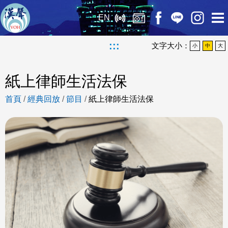
EN
:::
文字大小：
小
中
大
紙上律師生活法保
首頁
/
經典回放
/
節目
/
紙上律師生活法保