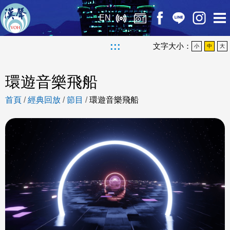
EN
:::
文字大小：
小
中
大
環遊音樂飛船
首頁
/
經典回放
/
節目
/
環遊音樂飛船