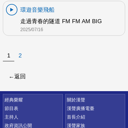
環遊音樂飛船
走過青春的隧道 FM FM AM BIG
2025/07/16
1
2
返回
快速連結
經典榮耀
關於漢聲
節目表
漢聲廣播電臺
主持人
首長介紹
政府資訊公開
漢聲家族