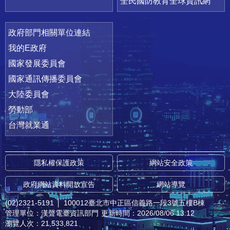
全民國防教育全球資訊網
政府部門相關單位連結
我的E政府
國家發展委員會
國家通訊傳播委員會
大陸委員會
勞動部
台灣就業通
隱私權保護政策
網站安全政策
政府網站資料開放宣告
網站導覽
(02)2321-5191
│
100012臺北市中正區信義路一段3號五樓B棟
管理單位：漢聲電臺資訊部門
更新時間：2026/08/06 13:12
瀏覽人次：21,533,821