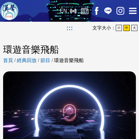
EN
:::
文字大小：
小
中
大
環遊音樂飛船
首頁
/
經典回放
/
節目
/
環遊音樂飛船