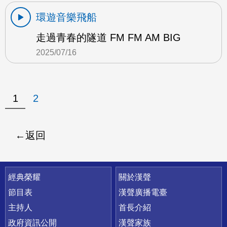
環遊音樂飛船
走過青春的隧道 FM FM AM BIG
2025/07/16
1
2
返回
快速連結
經典榮耀
關於漢聲
節目表
漢聲廣播電臺
主持人
首長介紹
政府資訊公開
漢聲家族