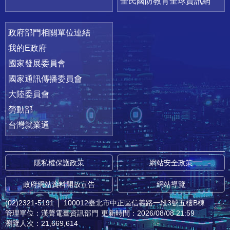
全民國防教育全球資訊網
政府部門相關單位連結
我的E政府
國家發展委員會
國家通訊傳播委員會
大陸委員會
勞動部
台灣就業通
隱私權保護政策
網站安全政策
政府網站資料開放宣告
網站導覽
(02)2321-5191
│
100012臺北市中正區信義路一段3號五樓B棟
管理單位：漢聲電臺資訊部門
更新時間：2026/08/08 21:59
瀏覽人次：21,669,614