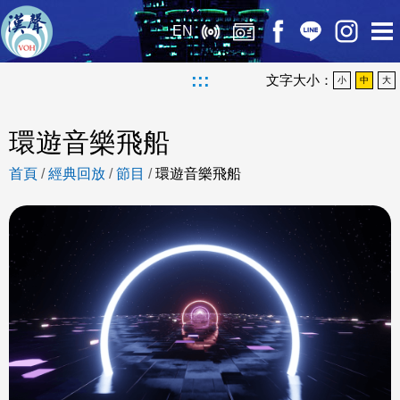
EN
:::
文字大小：
小
中
大
環遊音樂飛船
首頁
/
經典回放
/
節目
/
環遊音樂飛船