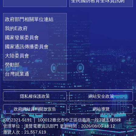
全民國防教育全球資訊網
政府部門相關單位連結
我的E政府
國家發展委員會
國家通訊傳播委員會
大陸委員會
勞動部
台灣就業通
隱私權保護政策
網站安全政策
政府網站資料開放宣告
網站導覽
(02)2321-5191
│
100012臺北市中正區信義路一段3號五樓B棟
管理單位：漢聲電臺資訊部門
更新時間：2026/08/06 18:12
瀏覽人次：21,557,619