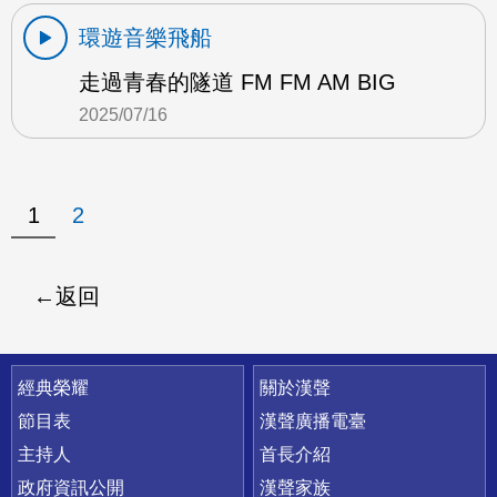
環遊音樂飛船
走過青春的隧道 FM FM AM BIG
2025/07/16
1
2
返回
快速連結
經典榮耀
關於漢聲
節目表
漢聲廣播電臺
主持人
首長介紹
政府資訊公開
漢聲家族