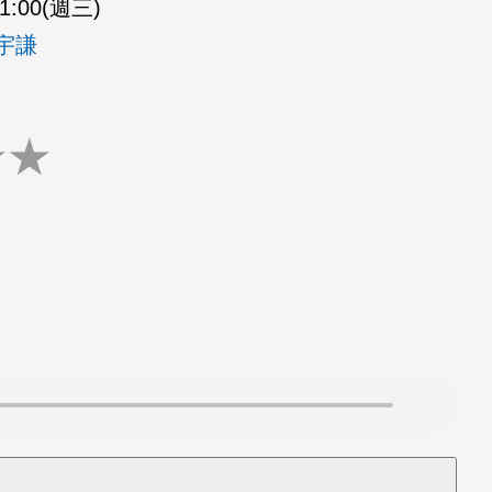
21:00(週三)
姚宇謙
★
★