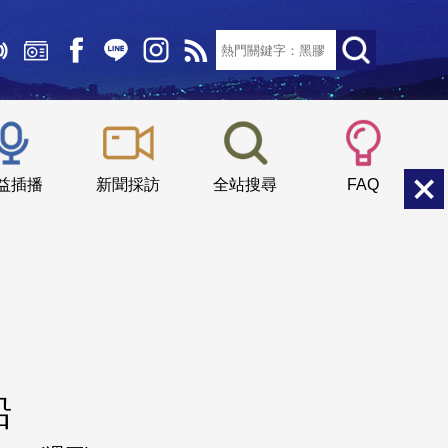
文字大小：
小
中
大
益插播
新聞採訪
全站搜尋
FAQ
船