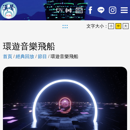
EN
:::
文字大小：
小
中
大
環遊音樂飛船
首頁
/
經典回放
/
節目
/
環遊音樂飛船