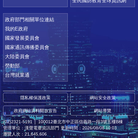
全民國防教育全球資訊網
政府部門相關單位連結
我的E政府
國家發展委員會
國家通訊傳播委員會
大陸委員會
勞動部
台灣就業通
隱私權保護政策
網站安全政策
政府網站資料開放宣告
網站導覽
(02)2321-5191
│
100012臺北市中正區信義路一段3號五樓B棟
管理單位：漢聲電臺資訊部門
更新時間：2026/08/08 10:03
瀏覽人次：21,645,606