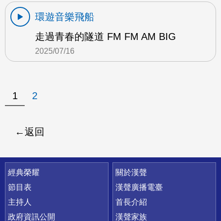
環遊音樂飛船
走過青春的隧道 FM FM AM BIG
2025/07/16
1
2
返回
快速連結
經典榮耀
關於漢聲
節目表
漢聲廣播電臺
主持人
首長介紹
政府資訊公開
漢聲家族