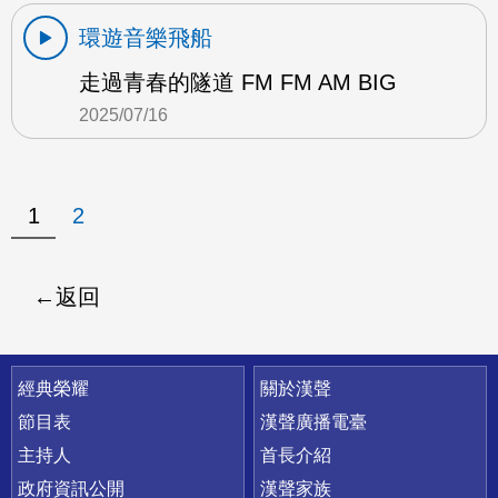
環遊音樂飛船
走過青春的隧道 FM FM AM BIG
2025/07/16
1
2
返回
快速連結
經典榮耀
關於漢聲
節目表
漢聲廣播電臺
主持人
首長介紹
政府資訊公開
漢聲家族