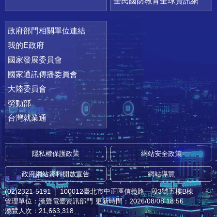
全民國防教育全球資訊網
政府部門相關單位連結
我的E政府
國家發展委員會
國家通訊傳播委員會
大陸委員會
勞動部
台灣就業通
隱私權保護政策
網站安全政策
政府網站資料開放宣告
網站導覽
(02)2321-5191
│
100012臺北市中正區信義路一段3號五樓B棟
管理單位：漢聲電臺資訊部門
更新時間：2026/08/08 18:56
瀏覽人次：21,663,318