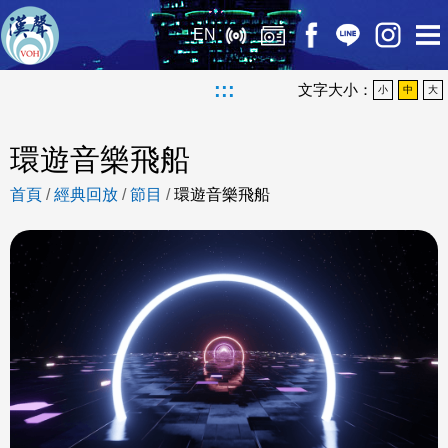
EN
:::
文字大小：
小
中
大
環遊音樂飛船
首頁
/
經典回放
/
節目
/
環遊音樂飛船