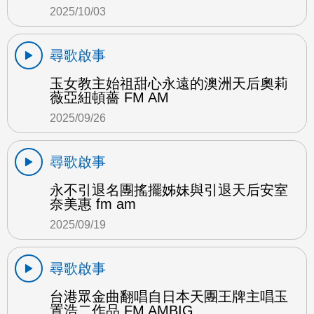
2025/10/03
尋歌啟事
玉女教主始祖甜心永遠的澳洲天后奧莉
薇亞紐頓薔 FM AM
2025/09/26
尋歌啟事
永不引退名團搖擺姊妹與引退天后安室
奈美惠 fm am
2025/09/19
尋歌啟事
台港眾金曲翻唱自日本天團王牌主唱玉
置浩二作品 FM AMBIG