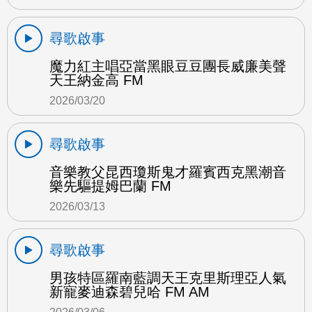
尋歌啟事
魔力紅主唱亞當黑眼豆豆團長威廉美聲
天王納金高 FM
2026/03/20
尋歌啟事
音樂教父昆西瓊斯鬼才羅賓西克黑潮音
樂先驅提姆巴蘭 FM
2026/03/13
尋歌啟事
男孩特區羅南藍調天王克里斯理亞人氣
新寵麥迪森碧兒哈 FM AM