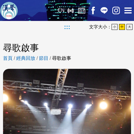
EN
:::
文字大小：
小
中
大
尋歌啟事
首頁
/
經典回放
/
節目
/
尋歌啟事