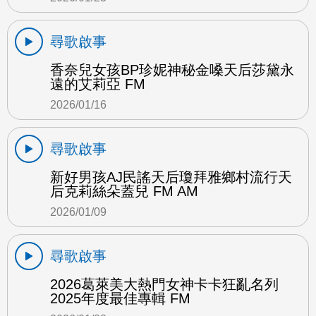
尋歌啟事
香奈兒女孩BP珍妮神秘金嗓天后莎黛永
遠的艾莉亞 FM
2026/01/16
尋歌啟事
新好男孩AJ民謠天后瓊拜雅鄉村流行天
后克莉絲朵蓋兒 FM AM
2026/01/09
尋歌啟事
2026葛萊美大熱門女神卡卡狂亂名列
2025年度最佳專輯 FM