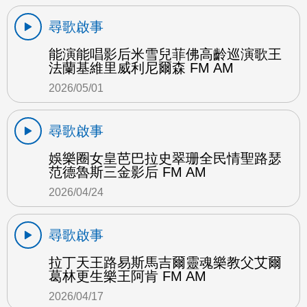
尋歌啟事
能演能唱影后米雪兒菲佛高齡巡演歌王
法蘭基維里威利尼爾森 FM AM
2026/05/01
尋歌啟事
娛樂圈女皇芭巴拉史翠珊全民情聖路瑟
范德魯斯三金影后 FM AM
2026/04/24
尋歌啟事
拉丁天王路易斯馬吉爾靈魂樂教父艾爾
葛林更生樂王阿肯 FM AM
2026/04/17