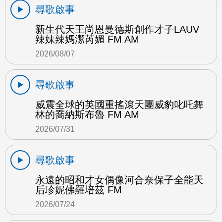
尋歌啟事
新生代天王尚恩曼德斯創作才子LAUV
辣妹辣媽潔芮媚 FM AM
2026/08/07
尋歌啟事
威震全球的英國重搖滾天團威豹叱吒舞
林的喬納斯布魯 FM AM
2026/07/31
尋歌啟事
永遠的昭和才女偶像河合奈保子全能天
后珍妮佛羅培茲 FM
2026/07/24