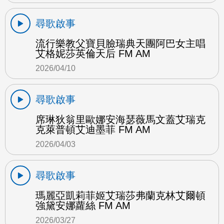
尋歌啟事
流行樂教父寶貝臉瑞典天團阿巴女主唱
艾格妮莎英倫天后 FM AM
2026/04/10
尋歌啟事
席琳狄翁里歐娜安海瑟薇馬文蓋艾瑞克
克萊普頓艾迪墨菲 FM AM
2026/04/03
尋歌啟事
瑪麗亞凱莉菲姬艾瑞莎弗蘭克林艾爾頓
強黛安娜蘿絲 FM AM
2026/03/27