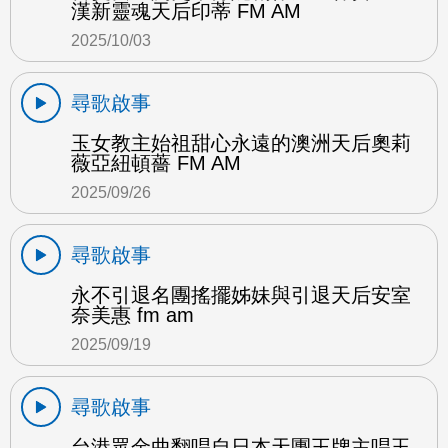
漢新靈魂天后印蒂 FM AM
2025/10/03
尋歌啟事
玉女教主始祖甜心永遠的澳洲天后奧莉
薇亞紐頓薔 FM AM
2025/09/26
尋歌啟事
永不引退名團搖擺姊妹與引退天后安室
奈美惠 fm am
2025/09/19
尋歌啟事
台港眾金曲翻唱自日本天團王牌主唱玉