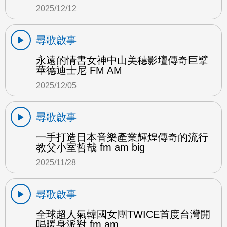
2025/12/12
尋歌啟事
永遠的情書女神中山美穗影壇傳奇巨擘
華德迪士尼 FM AM
2025/12/05
尋歌啟事
一手打造日本音樂產業輝煌傳奇的流行
教父小室哲哉 fm am big
2025/11/28
尋歌啟事
全球超人氣韓國女團TWICE首度台灣開
唱暖身派對 fm am