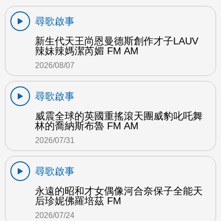
尋歌啟事
新生代天王尚恩曼德斯創作才子LAUV
辣妹辣媽潔芮媚 FM AM
2026/08/07
尋歌啟事
威震全球的英國重搖滾天團威豹叱吒舞
林的喬納斯布魯 FM AM
2026/07/31
尋歌啟事
永遠的昭和才女偶像河合奈保子全能天
后珍妮佛羅培茲 FM
2026/07/24