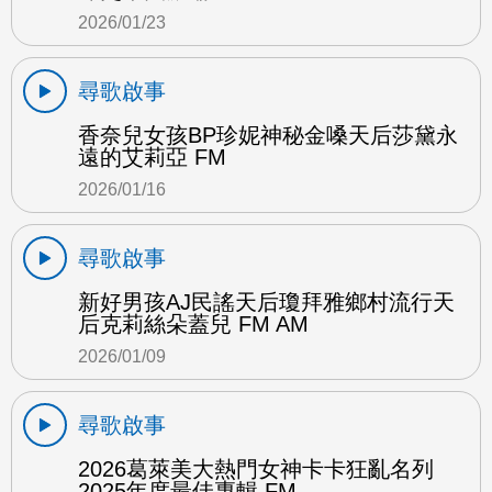
2026/01/23
尋歌啟事
香奈兒女孩BP珍妮神秘金嗓天后莎黛永
遠的艾莉亞 FM
2026/01/16
尋歌啟事
新好男孩AJ民謠天后瓊拜雅鄉村流行天
后克莉絲朵蓋兒 FM AM
2026/01/09
尋歌啟事
2026葛萊美大熱門女神卡卡狂亂名列
2025年度最佳專輯 FM