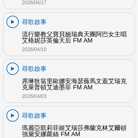
2026/04/17
尋歌啟事
流行樂教父寶貝臉瑞典天團阿巴女主唱
艾格妮莎英倫天后 FM AM
2026/04/10
尋歌啟事
席琳狄翁里歐娜安海瑟薇馬文蓋艾瑞克
克萊普頓艾迪墨菲 FM AM
2026/04/03
尋歌啟事
瑪麗亞凱莉菲姬艾瑞莎弗蘭克林艾爾頓
強黛安娜蘿絲 FM AM