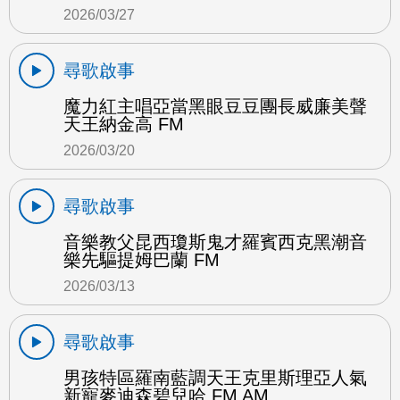
2026/03/27
尋歌啟事
魔力紅主唱亞當黑眼豆豆團長威廉美聲
天王納金高 FM
2026/03/20
尋歌啟事
音樂教父昆西瓊斯鬼才羅賓西克黑潮音
樂先驅提姆巴蘭 FM
2026/03/13
尋歌啟事
男孩特區羅南藍調天王克里斯理亞人氣
新寵麥迪森碧兒哈 FM AM