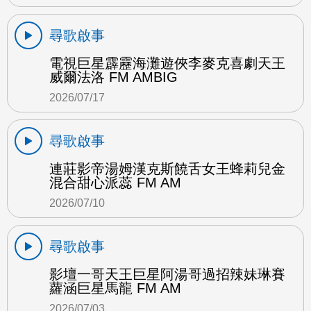
尋歌啟事
電視巨星霹靂海灘遊俠李麥克喜劇天王
威爾法洛 FM AMBIG
2026/07/17
尋歌啟事
連莊影帝湯姆漢克斯饒舌女王蜂莉兒金
混合甜心派蕊 FM AM
2026/07/10
尋歌啟事
影壇一哥天王巨星阿湯哥過招辣妹琳賽
蘿涵巨星馬龍 FM AM
2026/07/03