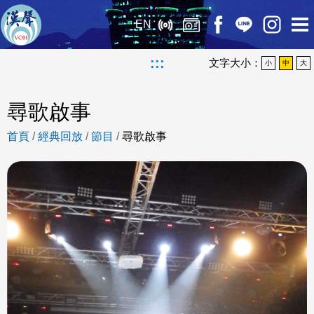
EN
:::
文字大小：
小
中
大
尋歌啟事
首頁
/
經典回放
/
節目
/
尋歌啟事