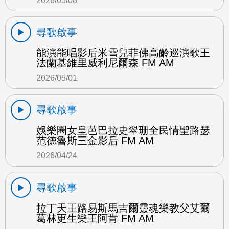
2026/05/08
尋歌啟事
能演能唱影后米雪兒菲佛高齡巡演歌王
法蘭基維里威利尼爾森 FM AM
2026/05/01
尋歌啟事
娛樂圈女皇芭巴拉史翠珊全民情聖路瑟
范德魯斯三金影后 FM AM
2026/04/24
尋歌啟事
拉丁天王路易斯馬吉爾靈魂樂教父艾爾
葛林更生樂王阿肯 FM AM