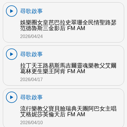
尋歌啟事
娛樂圈女皇芭巴拉史翠珊全民情聖路瑟
范德魯斯三金影后 FM AM
2026/04/24
尋歌啟事
拉丁天王路易斯馬吉爾靈魂樂教父艾爾
葛林更生樂王阿肯 FM AM
2026/04/17
尋歌啟事
流行樂教父寶貝臉瑞典天團阿巴女主唱
艾格妮莎英倫天后 FM AM
2026/04/10