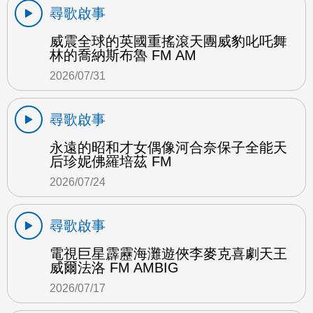
尋歌啟事
威震全球的英國重搖滾天團威豹叱吒舞
林的喬納斯布魯 FM AM
2026/07/31
尋歌啟事
永遠的昭和才女偶像河合奈保子全能天
后珍妮佛羅培茲 FM
2026/07/24
尋歌啟事
電視巨星霹靂海灘遊俠李麥克喜劇天王
威爾法洛 FM AMBIG
2026/07/17