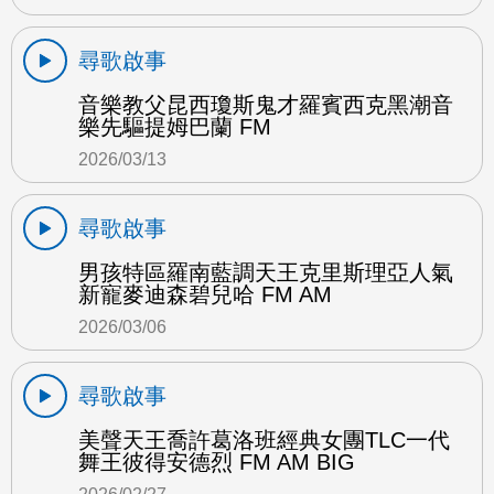
尋歌啟事
音樂教父昆西瓊斯鬼才羅賓西克黑潮音
樂先驅提姆巴蘭 FM
2026/03/13
尋歌啟事
男孩特區羅南藍調天王克里斯理亞人氣
新寵麥迪森碧兒哈 FM AM
2026/03/06
尋歌啟事
美聲天王喬許葛洛班經典女團TLC一代
舞王彼得安德烈 FM AM BIG