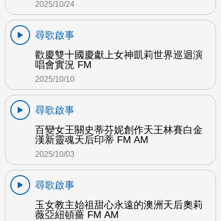
2025/10/24
尋歌啟事
歡慶雙十國慶獻上女神凱莉世界巡迴演
唱會實況 FM
2025/10/10
尋歌啟事
百變女王關史蒂芬妮創作天王林賽白金
漢新靈魂天后印蒂 FM AM
2025/10/03
尋歌啟事
玉女教主始祖甜心永遠的澳洲天后奧莉
薇亞紐頓薔 FM AM