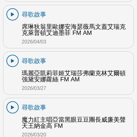
尋歌啟事
席琳狄翁里歐娜安海瑟薇馬文蓋艾瑞克
克萊普頓艾迪墨菲 FM AM
2026/04/03
尋歌啟事
瑪麗亞凱莉菲姬艾瑞莎弗蘭克林艾爾頓
強黛安娜蘿絲 FM AM
2026/03/27
尋歌啟事
魔力紅主唱亞當黑眼豆豆團長威廉美聲
天王納金高 FM
2026/03/20