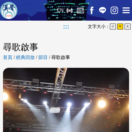
EN
:::
文字大小：
小
中
大
尋歌啟事
首頁
/
經典回放
/
節目
/
尋歌啟事