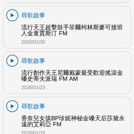
尋歌啟事
流行天王超擊鼓手菲爾柯林斯麥可接班
人金童賈斯汀 FM
2026/01/30
尋歌啟事
流行創作天王尼爾戴蒙最受歡迎搖滾金
嗓史蒂夫派瑞 FM AM
2026/01/23
尋歌啟事
香奈兒女孩BP珍妮神秘金嗓天后莎黛永
遠的艾莉亞 FM
2026/01/16