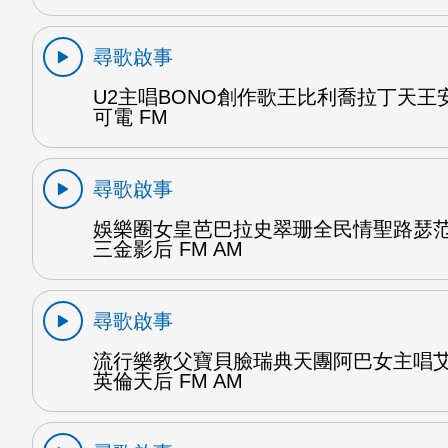
尋歌啟事
U2主唱BONO創作歌王比利喬拉丁天王
可電 FM
尋歌啟事
娛樂圈女皇芭巴拉史翠珊全民情聖路瑟
三金影后 FM AM
尋歌啟事
流行樂教父寶貝臉瑞典天團阿巴女主唱
英倫天后 FM AM