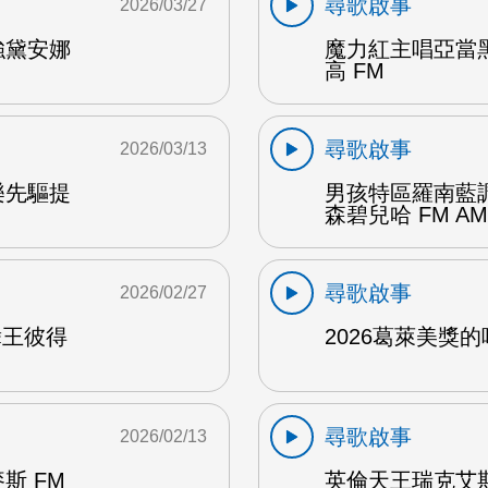
尋歌啟事
2026/03/27
強黛安娜
魔力紅主唱亞當
高 FM
尋歌啟事
2026/03/13
樂先驅提
男孩特區羅南藍
森碧兒哈 FM AM
尋歌啟事
2026/02/27
舞王彼得
2026葛萊美獎的喝
尋歌啟事
2026/02/13
斯 FM
英倫天王瑞克艾