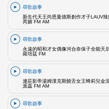
尋歌啟事
新生代天王尚恩曼德斯創作才子LAUV
芮媚 FM AM
尋歌啟事
永遠的昭和才女偶像河合奈保子全能天
羅培茲 FM
尋歌啟事
連莊影帝湯姆漢克斯饒舌女王蜂莉兒金
派蕊 FM AM
尋歌啟事