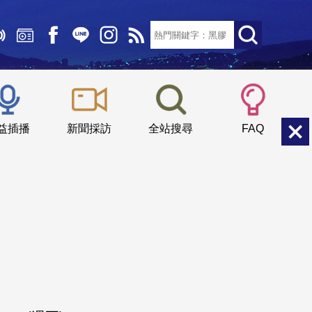
文字大小：
小
中
大
益插播
新聞採訪
全站搜尋
FAQ