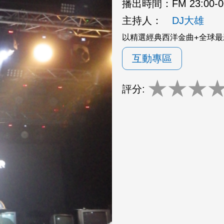
播出時間：
FM 23:00-
主持人：
DJ大雄
以精選經典西洋金曲+全球最
互動專區
★
★
★
評分: