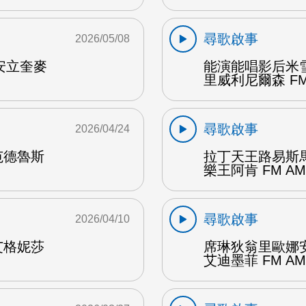
尋歌啟事
2026/05/08
安立奎麥
能演能唱影后米
里威利尼爾森 FM
尋歌啟事
2026/04/24
范德魯斯
拉丁天王路易斯
樂王阿肯 FM AM
尋歌啟事
2026/04/10
艾格妮莎
席琳狄翁里歐娜
艾迪墨菲 FM AM