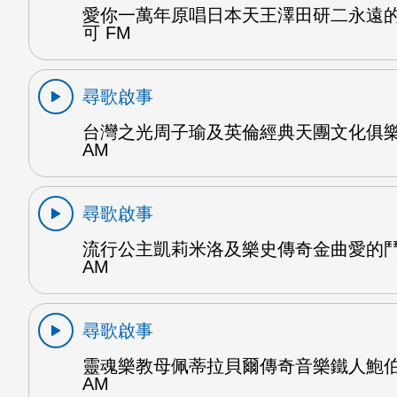
愛你一萬年原唱日本天王澤田研二永遠
可 FM
尋歌啟事
台灣之光周子瑜及英倫經典天團文化俱樂
AM
尋歌啟事
流行公主凱莉米洛及樂史傳奇金曲愛的鬥
AM
尋歌啟事
靈魂樂教母佩蒂拉貝爾傳奇音樂鐵人鮑伯
AM