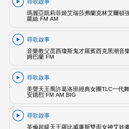
尋歌啟事
瑪麗亞凱莉菲姬艾瑞莎弗蘭克林艾爾頓
蘿絲 FM AM
尋歌啟事
音樂教父昆西瓊斯鬼才羅賓西克黑潮音
姆巴蘭 FM
尋歌啟事
美聲天王喬許葛洛班經典女團TLC一代
安德烈 FM AM BIG
尋歌啟事
英倫超級天王羅比威廉斯雙面女神艾娃麥