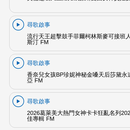
尋歌啟事
流行天王超擊鼓手菲爾柯林斯麥可接班
斯汀 FM
尋歌啟事
香奈兒女孩BP珍妮神秘金嗓天后莎黛永
亞 FM
尋歌啟事
2026葛萊美大熱門女神卡卡狂亂名列20
佳專輯 FM