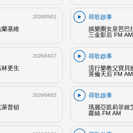
尋歌啟事
2026/05/01
法蘭基維
娛樂圈女皇芭巴
三金影后 FM AM
尋歌啟事
2026/04/17
葛林更生
流行樂教父寶貝
英倫天后 FM AM
尋歌啟事
2026/04/03
克萊普頓
瑪麗亞凱莉菲姬
蘿絲 FM AM