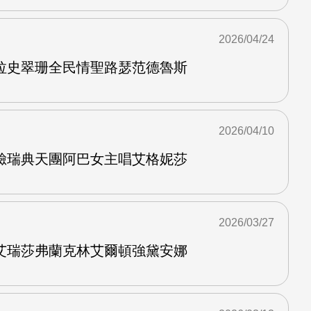
2026/04/24
拉史翠珊全民情聖路瑟范德魯斯
2026/04/10
臉瑞典天團阿巴女主唱艾格妮莎
2026/03/27
艾瑞莎弗蘭克林艾爾頓強黛安娜