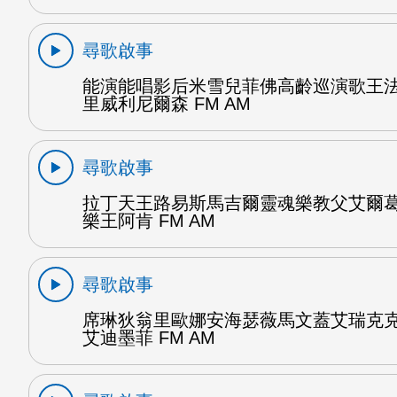
尋歌啟事
能演能唱影后米雪兒菲佛高齡巡演歌王
里威利尼爾森 FM AM
尋歌啟事
拉丁天王路易斯馬吉爾靈魂樂教父艾爾
樂王阿肯 FM AM
尋歌啟事
席琳狄翁里歐娜安海瑟薇馬文蓋艾瑞克
艾迪墨菲 FM AM