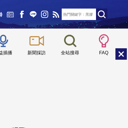
文字大小：
小
中
大
益插播
新聞採訪
全站搜尋
FAQ