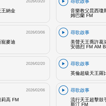
尋歌啟事
2026/03/20
天王納金
音樂教父昆西瓊
姆巴蘭 FM
尋歌啟事
2026/03/06
新寵麥迪
美聲天王喬許葛
安德烈 FM AM B
尋歌啟事
2026/02/20
英倫超級天王羅
尋歌啟事
2026/02/06
莉高 FM
流行天王超擊鼓
斯汀 FM