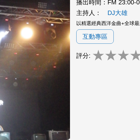
播出時間：
FM 23:00-
主持人：
DJ大雄
以精選經典西洋金曲+全球最
互動專區
★
★
★
評分: