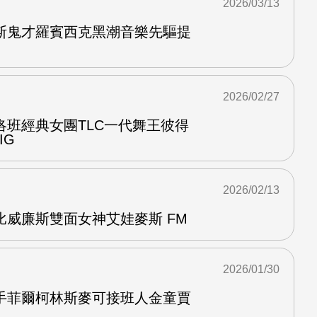
2026/03/13
斯鬼才羅賓西克黑潮音樂先驅提
2026/02/27
洛班經典女團TLC一代舞王彼得
IG
2026/02/13
比威廉斯雙面女神艾娃麥斯 FM
2026/01/30
手菲爾柯林斯麥可接班人金童賈