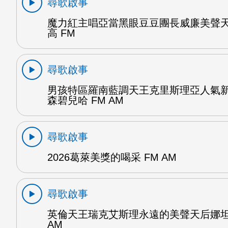
尋歌啟事
魔力紅主唱亞當黑眼豆豆團長威廉美聲
高 FM
尋歌啟事
男孩特區羅南藍調天王克里斯理亞人氣
森碧兒哈 FM AM
尋歌啟事
2026葛萊美獎的喝采 FM AM
尋歌啟事
英倫天王瑞克艾斯理永遠的美聲天后娜坦
AM