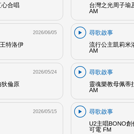
紅心合唱
台灣之光周子瑜
AM
尋歌啟事
2026/06/05
天王特洛伊
流行公主凱莉米
AM
尋歌啟事
2026/05/24
伯狄倫原
靈魂樂教母佩蒂
AM
尋歌啟事
2026/05/15
U2主唱BONO
可電 FM