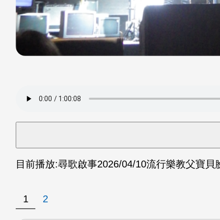
目前播放:
尋歌啟事
2026/04/10
流行樂教父寶貝臉
1
2