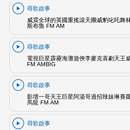
尋歌啟事
威震全球的英國重搖滾天團威豹叱吒舞
斯布魯 FM AM
尋歌啟事
電視巨星霹靂海灘遊俠李麥克喜劇天王
FM AMBIG
尋歌啟事
影壇一哥天王巨星阿湯哥過招辣妹琳賽
馬龍 FM AM
尋歌啟事