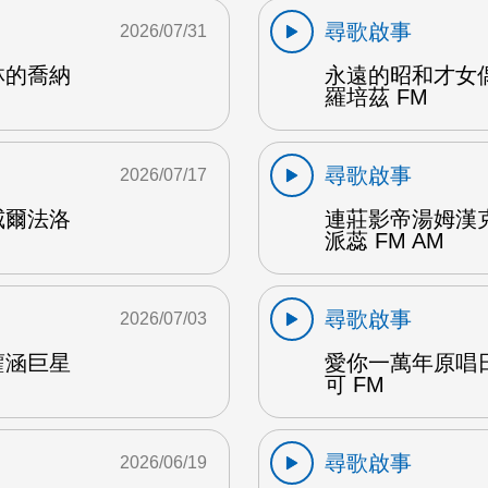
尋歌啟事
2026/07/31
林的喬納
永遠的昭和才女
羅培茲 FM
尋歌啟事
2026/07/17
威爾法洛
連莊影帝湯姆漢
派蕊 FM AM
尋歌啟事
2026/07/03
蘿涵巨星
愛你一萬年原唱
可 FM
尋歌啟事
2026/06/19