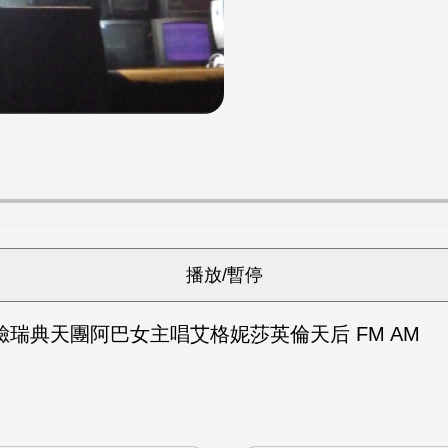
瑞典天團阿巴女主唱艾格妮莎英倫天后 FM AM