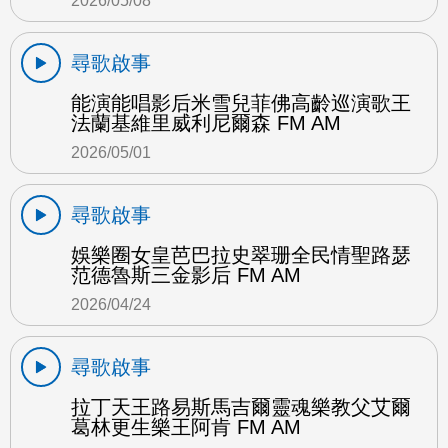
2026/05/08
尋歌啟事
能演能唱影后米雪兒菲佛高齡巡演歌王
法蘭基維里威利尼爾森 FM AM
2026/05/01
尋歌啟事
娛樂圈女皇芭巴拉史翠珊全民情聖路瑟
范德魯斯三金影后 FM AM
2026/04/24
尋歌啟事
拉丁天王路易斯馬吉爾靈魂樂教父艾爾
葛林更生樂王阿肯 FM AM