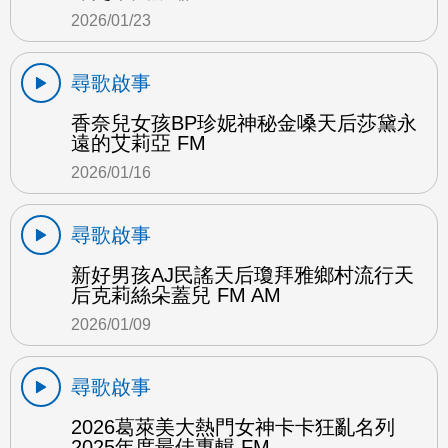
2026/01/23
尋歌啟事
香奈兒女孩BP珍妮神秘金嗓天后莎黛永
遠的艾莉亞 FM
2026/01/16
尋歌啟事
新好男孩AJ民謠天后瓊拜雅鄉村流行天
后克莉絲朵蓋兒 FM AM
2026/01/09
尋歌啟事
2026葛萊美大熱門女神卡卡狂亂名列
2025年度最佳專輯 FM