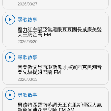
2026/03/27
尋歌啟事
魔力紅主唱亞當黑眼豆豆團長威廉美聲
天王納金高 FM
2026/03/20
尋歌啟事
音樂教父昆西瓊斯鬼才羅賓西克黑潮音
樂先驅提姆巴蘭 FM
2026/03/13
尋歌啟事
男孩特區羅南藍調天王克里斯理亞人氣
新寵麥迪森碧兒哈 FM AM