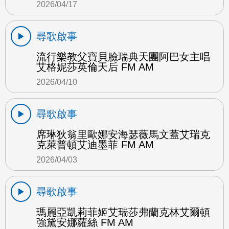
2026/04/17
尋歌啟事
流行樂教父寶貝臉瑞典天團阿巴女主唱
艾格妮莎英倫天后 FM AM
2026/04/10
尋歌啟事
席琳狄翁里歐娜安海瑟薇馬文蓋艾瑞克
克萊普頓艾迪墨菲 FM AM
2026/04/03
尋歌啟事
瑪麗亞凱莉菲姬艾瑞莎弗蘭克林艾爾頓
強黛安娜蘿絲 FM AM