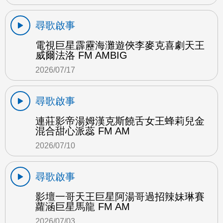
尋歌啟事
電視巨星霹靂海灘遊俠李麥克喜劇天王
威爾法洛 FM AMBIG
2026/07/17
尋歌啟事
連莊影帝湯姆漢克斯饒舌女王蜂莉兒金
混合甜心派蕊 FM AM
2026/07/10
尋歌啟事
影壇一哥天王巨星阿湯哥過招辣妹琳賽
蘿涵巨星馬龍 FM AM
2026/07/03