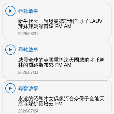
尋歌啟事
新生代天王尚恩曼德斯創作才子LAUV
辣妹辣媽潔芮媚 FM AM
2026/08/07
尋歌啟事
威震全球的英國重搖滾天團威豹叱吒舞
林的喬納斯布魯 FM AM
2026/07/31
尋歌啟事
永遠的昭和才女偶像河合奈保子全能天
后珍妮佛羅培茲 FM
2026/07/24