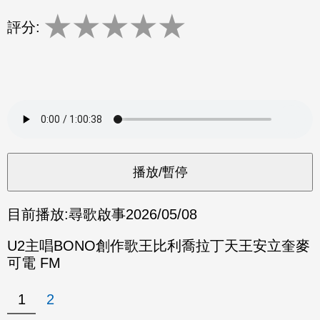
★
★
★
★
★
評分:
目前播放:
尋歌啟事
2026/05/08
U2主唱BONO創作歌王比利喬拉丁天王安立奎麥
可電 FM
1
2