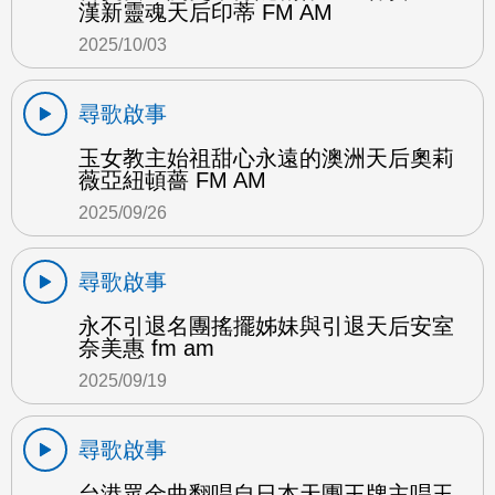
漢新靈魂天后印蒂 FM AM
2025/10/03
尋歌啟事
玉女教主始祖甜心永遠的澳洲天后奧莉
薇亞紐頓薔 FM AM
2025/09/26
尋歌啟事
永不引退名團搖擺姊妹與引退天后安室
奈美惠 fm am
2025/09/19
尋歌啟事
台港眾金曲翻唱自日本天團王牌主唱玉