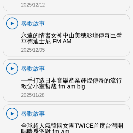
2025/12/12
尋歌啟事
永遠的情書女神中山美穗影壇傳奇巨擘
華德迪士尼 FM AM
2025/12/05
尋歌啟事
一手打造日本音樂產業輝煌傳奇的流行
教父小室哲哉 fm am big
2025/11/28
尋歌啟事
全球超人氣韓國女團TWICE首度台灣開
唱暖身派對 fm am