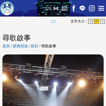
EN
:::
文字大小：
小
中
大
尋歌啟事
首頁
/
經典回放
/
節目
/
尋歌啟事