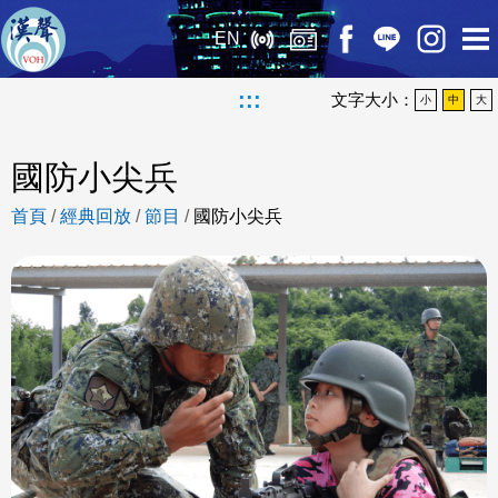
EN
:::
文字大小：
小
中
大
國防小尖兵
首頁
/
經典回放
/
節目
/
國防小尖兵