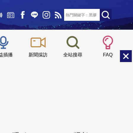
文字大小：
小
中
大
益插播
新聞採訪
全站搜尋
FAQ