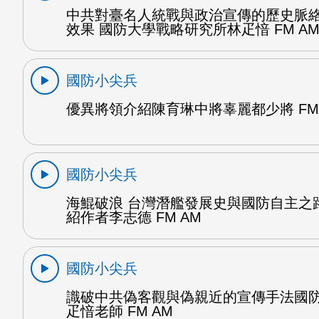
中共對臺名人統戰與政治宣傳的歷史脈
效果 國防大學戰略研究所林疋愔 FM A
國防小尖兵
優異將領介紹陳育琳中將辜麗都少將 FM 
國防小尖兵
海鯤破浪 台灣潛艦發展史與國防自主之
紹作者李志德 FM AM
國防小尖兵
識破中共偽客觀與偽親近的宣傳手法國
疋愔老師 FM AM