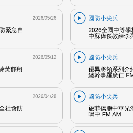
國防小尖兵
2026/05/26
民防緊急自
2026全國中等
中蘇偉傑教練李亮
國防小尖兵
2026/05/12
教練黃郁翔
優異將領系列介
總幹事羅廣仁 FM
國防小尖兵
2026/04/28
府全社會防
旅菲僑胞中華光
鳴中 FM AM