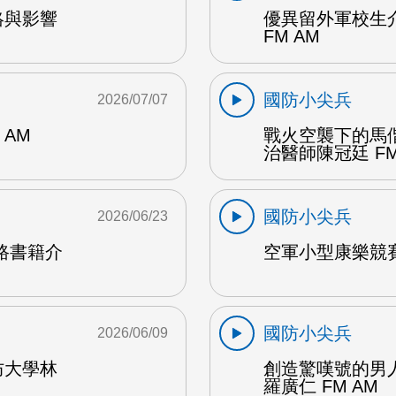
絡與影響
優異留外軍校生
M
FM AM
國防小尖兵
2026/07/07
AM
戰火空襲下的馬
治醫師陳冠廷 FM
國防小尖兵
2026/06/23
路書籍介
空軍小型康樂競賽
國防小尖兵
2026/06/09
防大學林
創造驚嘆號的男
羅廣仁 FM AM