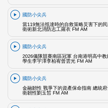
國防小尖兵
當119無法抵達時的自救策略災害下的
衛術新北消防志工羅衣 FM AM
國防小尖兵
2026儀隊競賽南區冠軍 台南港明高中
學生李宇澤李柏宥曾雲光 FM AM
國防小尖兵
金融韌性 戰爭下的資產保命指南 總統
衛韌性劉玉皙 FM AM