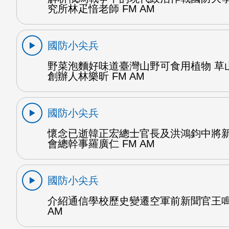
究所林疋愔老師 FM AM
國防小尖兵
野菜泡麵好味道臺灣山野可食用植物 草
創辦人林樂昕 FM AM
國防小尖兵
懷念已逝韓正宏總士官長及洪鴻鈞中將
會總幹事羅廣仁 FM AM
國防小尖兵
介紹通信學校歷史變遷空軍前新聞官王鳴
AM