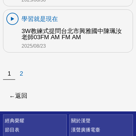
學習就是現在
3W教練式提問台北市興雅國中陳珮汝
老師03FM AM FM AM
2025/08/23
1
2
返回
快速連結
經典榮耀
關於漢聲
節目表
漢聲廣播電臺