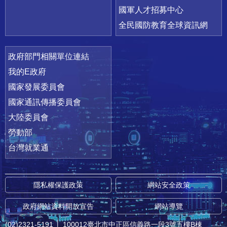
國軍人才招募中心
全民國防教育全球資訊網
政府部門相關單位連結
我的E政府
國家發展委員會
國家通訊傳播委員會
大陸委員會
勞動部
台灣就業通
隱私權保護政策
網站安全政策
政府網站資料開放宣告
網站導覽
(02)2321-5191
│
100012臺北市中正區信義路一段3號五樓B棟