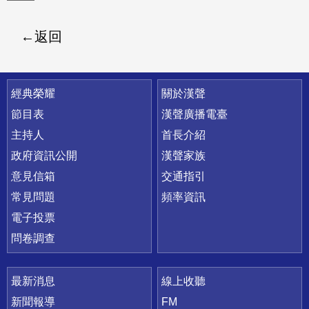
返回
快速連結
經典榮耀
關於漢聲
節目表
漢聲廣播電臺
主持人
首長介紹
政府資訊公開
漢聲家族
意見信箱
交通指引
常見問題
頻率資訊
電子投票
問卷調查
最新消息
線上收聽
新聞報導
FM