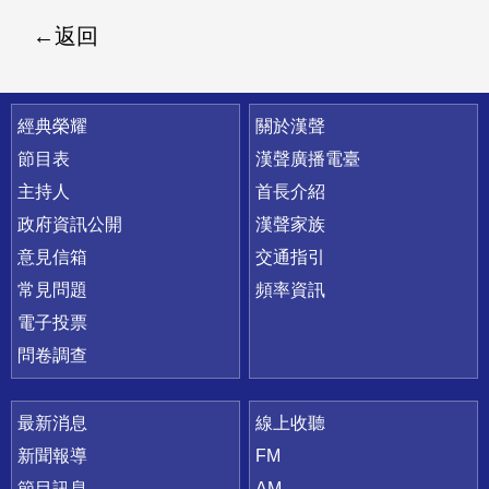
返回
快速連結
經典榮耀
關於漢聲
節目表
漢聲廣播電臺
主持人
首長介紹
政府資訊公開
漢聲家族
意見信箱
交通指引
常見問題
頻率資訊
電子投票
問卷調查
最新消息
線上收聽
新聞報導
FM
節目訊息
AM