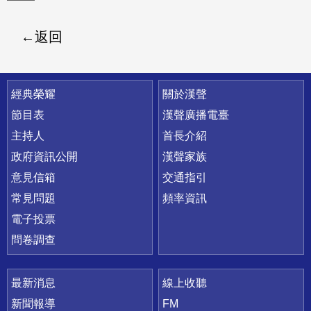
返回
快速連結
經典榮耀
關於漢聲
節目表
漢聲廣播電臺
主持人
首長介紹
政府資訊公開
漢聲家族
意見信箱
交通指引
常見問題
頻率資訊
電子投票
問卷調查
最新消息
線上收聽
新聞報導
FM