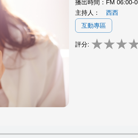
播出時間：
FM 06:00-
主持人：
西西
互動專區
★
★
★
評分: