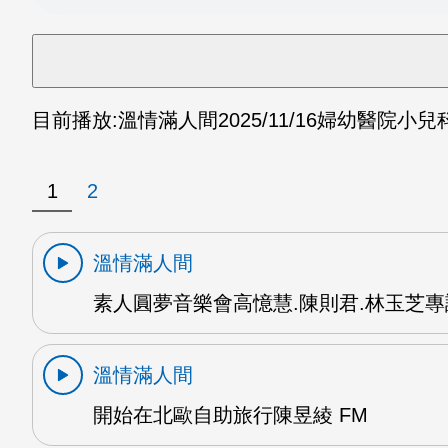
目前播放:
溫情滿人間
2025/11/16
婦幼醫院小兒科
1
2
溫情滿人間
素人圓夢音樂會高憶慧.陳則君.林玉芝專訪
溫情滿人間
開始在北歐自助旅行陳昱綾 FM