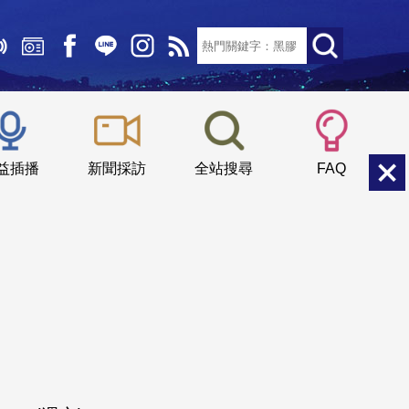
文字大小：
小
中
大
益插播
新聞採訪
全站搜尋
FAQ