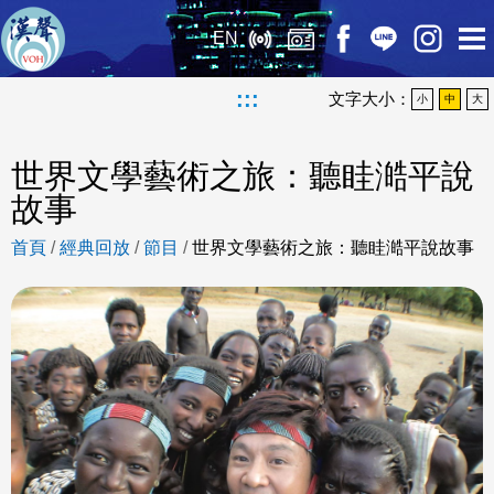
EN
:::
文字大小：
小
中
大
世界文學藝術之旅：聽眭澔平說
故事
首頁
/
經典回放
/
節目
/
世界文學藝術之旅：聽眭澔平說故事