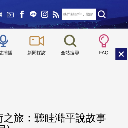
文字大小：
小
中
大
益插播
新聞採訪
全站搜尋
FAQ
術之旅：聽眭澔平說故事