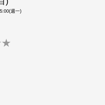
目)
15:00(週一)
★
★