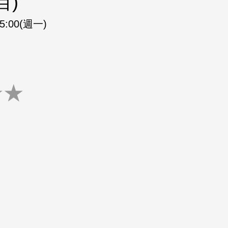
目)
15:00(週一)
★
★