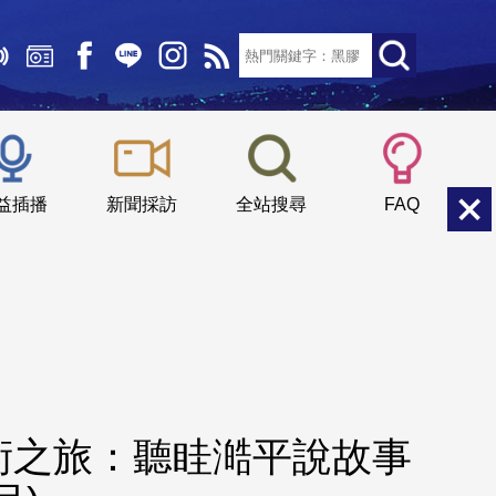
文字大小：
小
中
大
益插播
新聞採訪
全站搜尋
FAQ
術之旅：聽眭澔平說故事