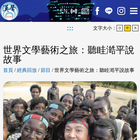
EN
:::
文字大小：
小
中
大
世界文學藝術之旅：聽眭澔平說
故事
首頁
/
經典回放
/
節目
/
世界文學藝術之旅：聽眭澔平說故事