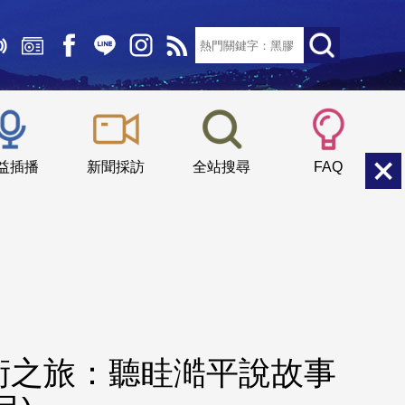
文字大小：
小
中
大
益插播
新聞採訪
全站搜尋
FAQ
術之旅：聽眭澔平說故事