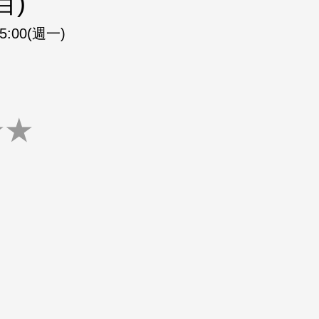
目)
15:00(週一)
★
★