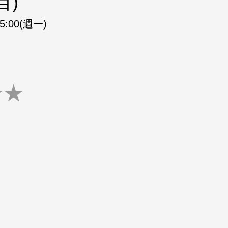
目)
15:00(週一)
★
★