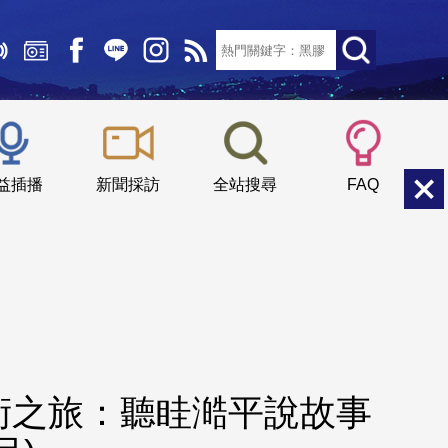
文字大小：
小
中
大
益插播
新聞採訪
全站搜尋
FAQ
術之旅：聽眭澔平說故事