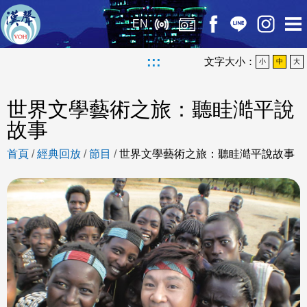
EN
:::
文字大小：
小
中
大
世界文學藝術之旅：聽眭澔平說
故事
首頁
/
經典回放
/
節目
/
世界文學藝術之旅：聽眭澔平說故事