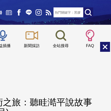
文字大小：
小
中
大
益插播
新聞採訪
全站搜尋
FAQ
術之旅：聽眭澔平說故事