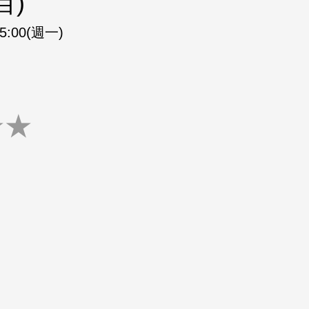
目)
15:00(週一)
★
★