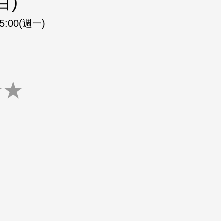
目)
15:00(週一)
★
★