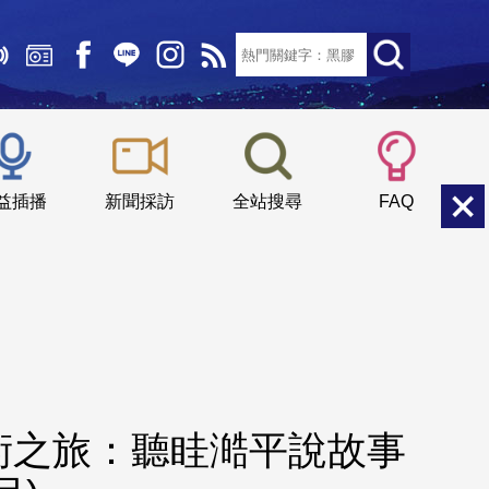
文字大小：
小
中
大
益插播
新聞採訪
全站搜尋
FAQ
術之旅：聽眭澔平說故事