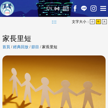
EN
:::
文字大小：
小
中
大
家長里短
首頁
/
經典回放
/
節目
/
家長里短