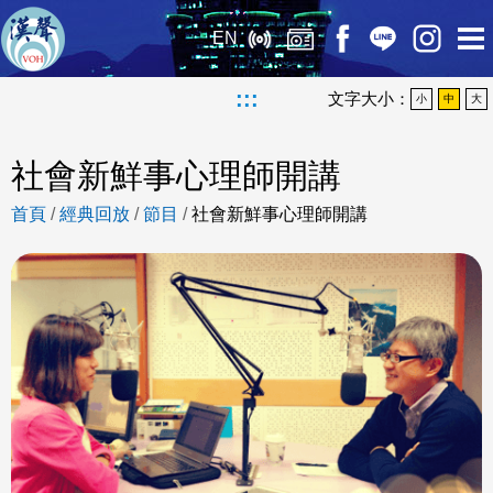
EN
:::
文字大小：
小
中
大
社會新鮮事心理師開講
首頁
/
經典回放
/
節目
/
社會新鮮事心理師開講