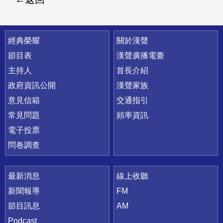
快速連結
經典榮耀
關於漢聲
節目表
漢聲廣播電臺
主持人
首長介紹
政府資訊公開
漢聲家族
意見信箱
交通指引
常見問題
頻率資訊
電子投票
問卷調查
最新消息
線上收聽
新聞報導
FM
節目訊息
AM
Podcast