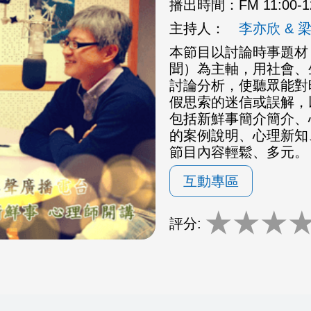
播出時間：
FM 11:00-
主持人：
李亦欣 & 
本節目以討論時事題材
聞）為主軸，用社會、
討論分析，使聽眾能對
假思索的迷信或誤解，
包括新鮮事簡介簡介、
的案例說明、心理新知
節目內容輕鬆、多元。
互動專區
★
★
★
評分: