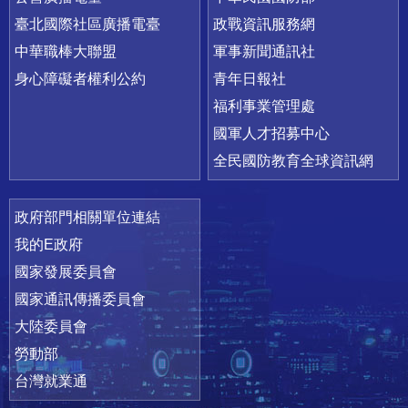
臺北國際社區廣播電臺
政戰資訊服務網
中華職棒大聯盟
軍事新聞通訊社
身心障礙者權利公約
青年日報社
福利事業管理處
國軍人才招募中心
全民國防教育全球資訊網
政府部門相關單位連結
我的E政府
國家發展委員會
國家通訊傳播委員會
大陸委員會
勞動部
台灣就業通