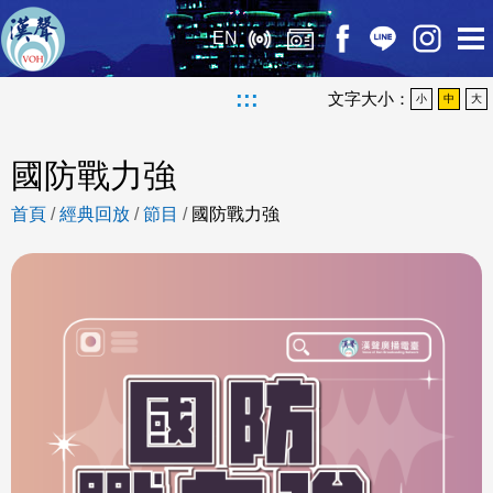
EN
:::
文字大小：
小
中
大
國防戰力強
首頁
/
經典回放
/
節目
/
國防戰力強