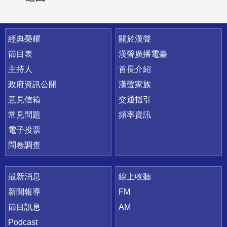
快速連結
經典榮耀
關於漢聲
節目表
漢聲廣播電臺
主持人
首長介紹
政府資訊公開
漢聲家族
意見信箱
交通指引
常見問題
頻率資訊
電子投票
問卷調查
最新消息
線上收聽
新聞報導
FM
節目訊息
AM
Podcast