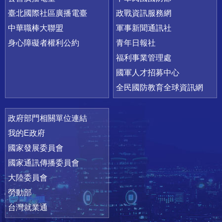
臺北國際社區廣播電臺
政戰資訊服務網
中華職棒大聯盟
軍事新聞通訊社
身心障礙者權利公約
青年日報社
福利事業管理處
國軍人才招募中心
全民國防教育全球資訊網
政府部門相關單位連結
我的E政府
國家發展委員會
國家通訊傳播委員會
大陸委員會
勞動部
台灣就業通