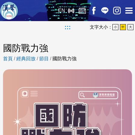
EN
:::
文字大小：
小
中
大
國防戰力強
首頁
/
經典回放
/
節目
/
國防戰力強