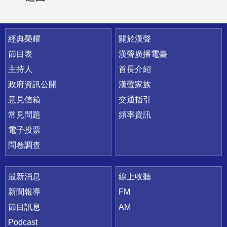
快速連結
經典榮耀
關於漢聲
節目表
漢聲廣播電臺
主持人
首長介紹
政府資訊公開
漢聲家族
意見信箱
交通指引
常見問題
頻率資訊
電子投票
問卷調查
最新消息
線上收聽
新聞報導
FM
節目訊息
AM
Podcast