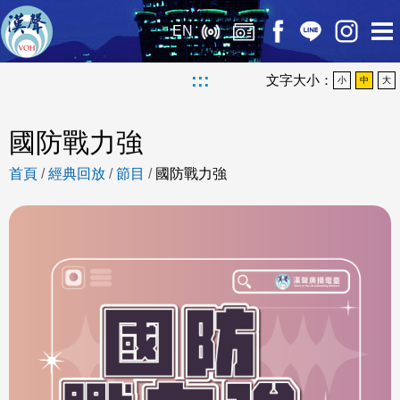
EN
:::
文字大小：
小
中
大
國防戰力強
首頁
/
經典回放
/
節目
/
國防戰力強