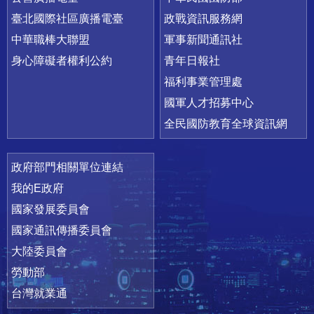
臺北國際社區廣播電臺
政戰資訊服務網
中華職棒大聯盟
軍事新聞通訊社
身心障礙者權利公約
青年日報社
福利事業管理處
國軍人才招募中心
全民國防教育全球資訊網
政府部門相關單位連結
我的E政府
國家發展委員會
國家通訊傳播委員會
大陸委員會
勞動部
台灣就業通