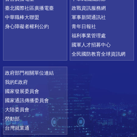
臺北國際社區廣播電臺
政戰資訊服務網
中華職棒大聯盟
軍事新聞通訊社
身心障礙者權利公約
青年日報社
福利事業管理處
國軍人才招募中心
全民國防教育全球資訊網
政府部門相關單位連結
我的E政府
國家發展委員會
國家通訊傳播委員會
大陸委員會
勞動部
台灣就業通