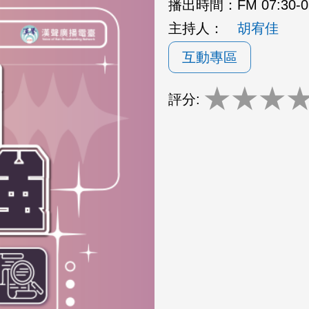
播出時間：
FM 07:30-
主持人：
胡宥佳
互動專區
★
★
★
評分: