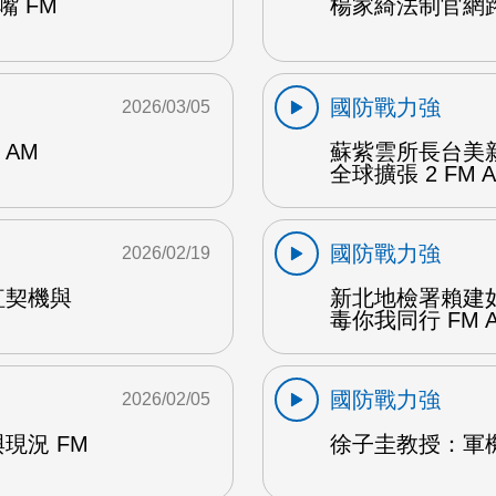
 FM
楊家綺法制官網路
國防戰力強
2026/03/05
AM
蘇紫雲所長台美
全球擴張 2 FM 
國防戰力強
2026/02/19
紅契機與
新北地檢署賴建
毒你我同行 FM 
國防戰力強
2026/02/05
現況 FM
徐子圭教授：軍機