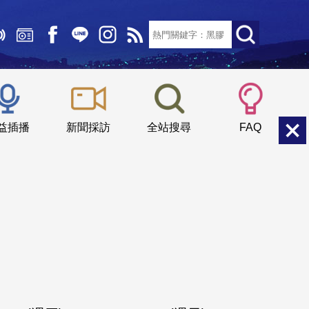
文字大小：
小
中
大
益插播
新聞採訪
全站搜尋
FAQ