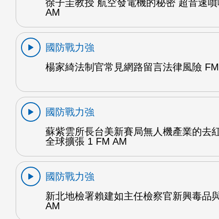
徐子圭教授 航空發電機的秘密 超音速噴嘴
AM
國防戰力強
楊家綺法制官常見網路留言法律風險 FM 
國防戰力強
蘇紫雲所長台美新賽局無人機產業的去
全球擴張 1 FM AM
國防戰力強
新北地檢署賴建如主任檢察官新興毒品與
AM