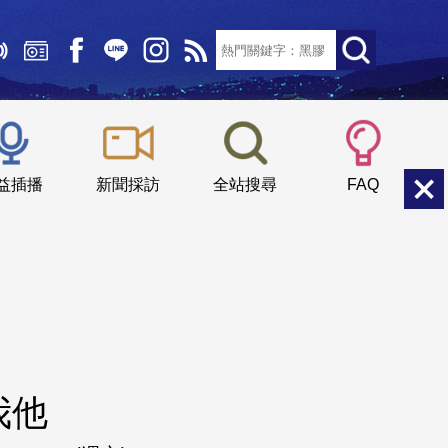
文字大小：
小
中
大
益插播
新聞採訪
全站搜尋
FAQ
我他