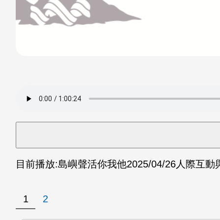
目前播放:
島嶼聲活你我他
2025/04/26
人際互動與
1
2